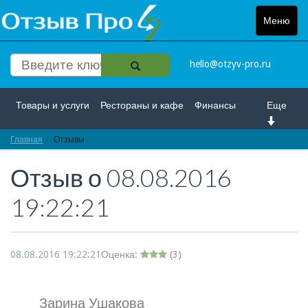
Меню
Toggle
navigat
hello@otzyv-pro.ru
Товары и услуги
Рестораны и кафе
Финансы
Еще
Главная
Красота и здоровье
Отзывы
Спорт и развлечение
Отзыв о
08.08.2016
Интернет
Путешествие и отдых
Транспорт
19:22:21
Недвижимость
Работа
Гос. учреждения
Личности
Логистика
Страхование
08.08.2016 19:22:21
Оценка:
(
3
)
Зарина Ушакова