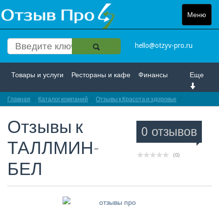
Меню
Toggle
navigat
hello@otzyv-pro.ru
Товары и услуги
Рестораны и кафе
Финансы
Еще
Главная
Красота и здоровье
Каталог компаний
Спорт и развлечение
Отзывы к Красота и здоровье
Отзывы пр
Отзывы к
Интернет
Путешествие и отдых
Транспорт
0 отзывов
ТАЛЛМИН-
Недвижимость
Работа
Гос. учреждения
(0)
БЕЛ
Личности
Логистика
Страхование