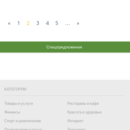
«
1
2
3
4
5
…
»
Компании(51 - 100 из 422) :
Спецпредложения
КАТЕГОРИИ
Товары и услуги
Рестораны и кафе
Финансы
Красота и здоровье
Спорт и развлечение
Интернет
Путешествие и отдых
Транспорт