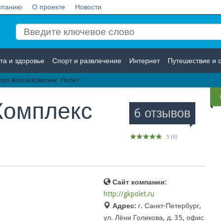
мпанию
О проекте
Новости
та и здоровье
Спорт и развлечение
Интернет
Путешествие и 
про Жилой Комплекс "Полёт"
Логистика
Страхование
Комплекс
6 отзывов
5
(
6
)
Сайт компании:
http://gkpolet.ru
Адрес:
г. Санкт-Петербург,
ул. Лёни Голикова, д. 35, офис