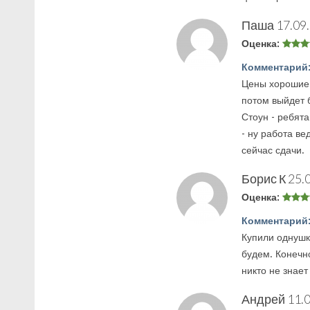
Паша
17.09
Оценка:
Комментарий
Цены хорошие н
потом выйдет 
Стоун - ребят
- ну работа ве
сейчас сдачи.
Борис К
25.
Оценка:
Комментарий
Купили однушк
будем. Конечн
никто не знает
Андрей
11.