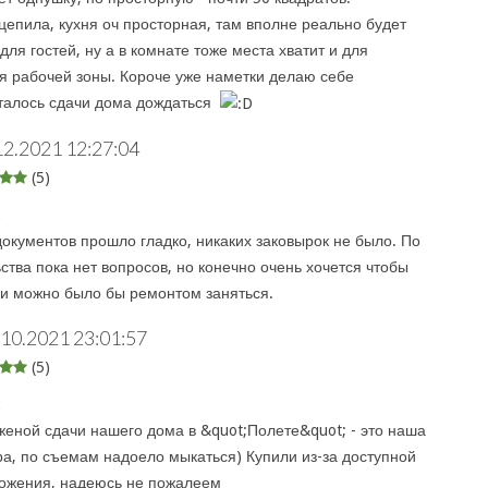
цепила, кухня оч просторная, там вполне реально будет
для гостей, ну а в комнате тоже места хватит и для
ля рабочей зоны. Короче уже наметки делаю себе
сталось сдачи дома дождаться
12.2021 12:27:04
(5)
:
кументов прошло гладко, никаких заковырок не было. По
ства пока нет вопросов, но конечно очень хочется чтобы
 и можно было бы ремонтом заняться.
.10.2021 23:01:57
(5)
:
женой сдачи нашего дома в &quot;Полете&quot; - это наша
ра, по съемам надоело мыкаться) Купили из-за доступной
ложения, надеюсь не пожалеем