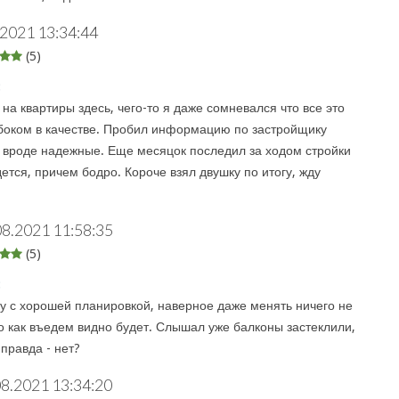
.2021 13:34:44
(5)
:
а квартиры здесь, чего-то я даже сомневался что все это
боком в качестве. Пробил информацию по застройщику
а вроде надежные. Еще месяцок последил за ходом стройки
дется, причем бодро. Короче взял двушку по итогу, жду
08.2021 11:58:35
(5)
:
у с хорошей планировкой, наверное даже менять ничего не
о как въедем видно будет. Слышал уже балконы застеклили,
 правда - нет?
08.2021 13:34:20