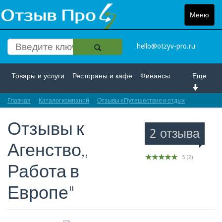
Меню
Toggle
navigat
hello@otzyv-pro.ru
Товары и услуги
Рестораны и кафе
Финансы
Еще
Главная
Красота и здоровье
Каталог компаний
Спорт и развлечение
Отзывы к Путешествие и отдых
Отзывы пр
Отзывы к
Интернет
Путешествие и отдых
Транспорт
2 отзыва
Агенство,,
Недвижимость
Работа
Гос. учреждения
5
(
2
)
Работа в
Личности
Логистика
Страхование
Европе"