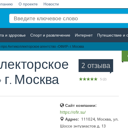
мпанию
О проекте
Новости
та и здоровье
Спорт и развлечение
Интернет
Путешествие и 
про Антиколлекторское агентство «ОФИР» г. Москва
Логистика
Страхование
лекторское
2 отзыва
 г. Москва
5
(
2
)
Сайт компании:
https://ofir.su/
Адрес:
111024, Москва, ул.
Шоссе энтузиастов д. 13