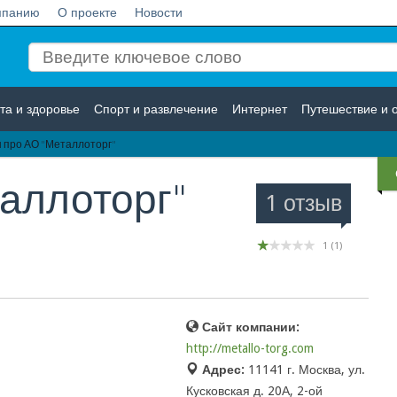
мпанию
О проекте
Новости
та и здоровье
Спорт и развлечение
Интернет
Путешествие и 
 про АО "Металлоторг"
Логистика
Страхование
аллоторг"
1 отзыв
1
(
1
)
Сайт компании:
http://metallo-torg.com
Адрес:
11141 г. Москва, ул.
Кусковская д. 20А, 2-ой