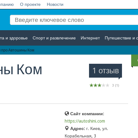
мпанию
О проекте
Новости
та и здоровье
Спорт и развлечение
Интернет
Путешествие и 
 про Автошины Ком
Логистика
Страхование
ны Ком
1 отзыв
3
(
1
)
Сайт компании:
https://autoshini.com
Адрес:
г. Киев, ул.
Корабельная, 3