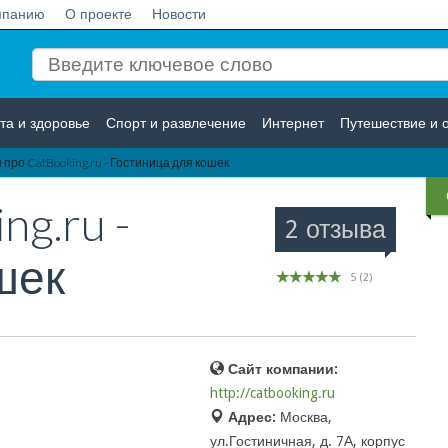
мпанию
О проекте
Новости
та и здоровье
Спорт и развлечение
Интернет
Путешествие и 
про CatBooking.ru - Гостиница для кошек
Логистика
Страхование
ng.ru -
2 отзыва
шек
5
(
2
)
Сайт компании:
http://catbooking.ru
Адрес:
Москва,
ул.Гостиничная, д. 7А, корпус