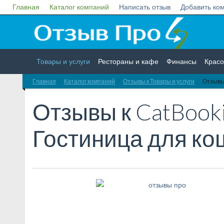
Главная
Каталог компаний
Написать отзыв
Добавить ко
Товары и услуги
Рестораны и кафе
Финансы
Красо
Главная
Каталог компаний
Отзывы к Товары и услуги
Отзывы 
Недвижимость
Работа
Гос. учреждения
Личности
Отзывы к
CatBooki
Гостиница для ко