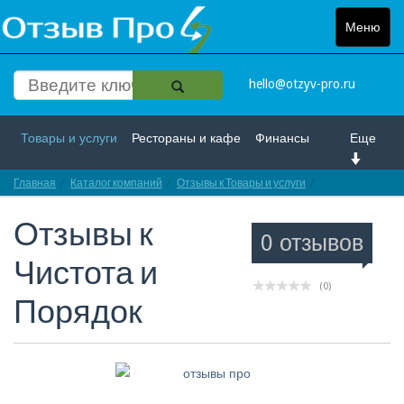
Меню
Toggle
navigat
hello@otzyv-pro.ru
Товары и услуги
Рестораны и кафе
Финансы
Еще
Главная
Красота и здоровье
Каталог компаний
Спорт и развлечение
Отзывы к Товары и услуги
Отзывы про Чис
Отзывы к
Интернет
Путешествие и отдых
Транспорт
0 отзывов
Чистота и
Недвижимость
Работа
Гос. учреждения
(0)
Порядок
Личности
Логистика
Страхование