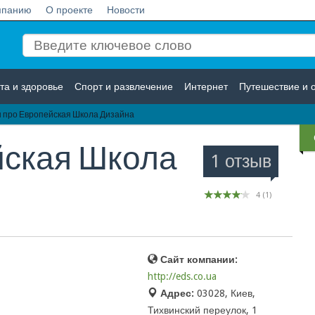
мпанию
О проекте
Новости
та и здоровье
Спорт и развлечение
Интернет
Путешествие и 
 про Европейская Школа Дизайна
Логистика
Страхование
ская Школа
1 отзыв
4
(
1
)
Сайт компании:
http://eds.co.ua
Адрес:
03028, Киев,
Тихвинский переулок, 1