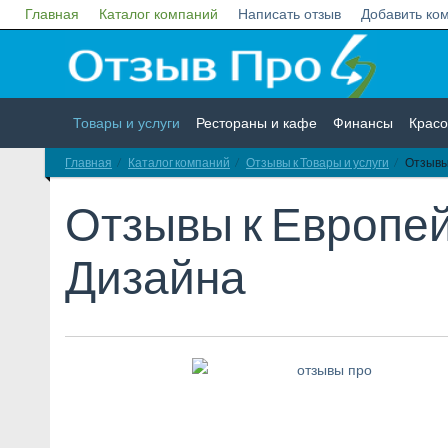
Главная
Каталог компаний
Написать отзыв
Добавить ко
Товары и услуги
Рестораны и кафе
Финансы
Красо
Главная
Каталог компаний
Отзывы к Товары и услуги
Отзывы
Недвижимость
Работа
Гос. учреждения
Личности
Отзывы к
Европей
Дизайна