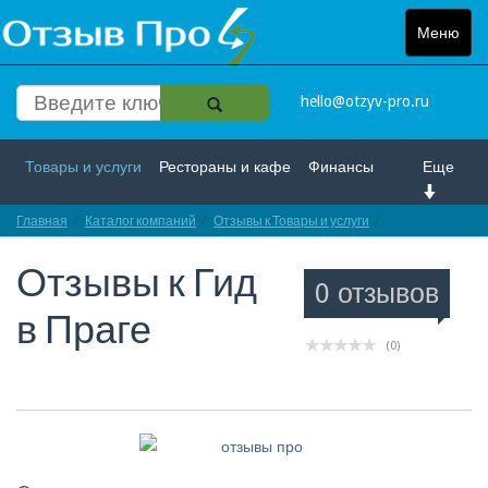
Меню
Toggle
navigat
hello@otzyv-pro.ru
Товары и услуги
Рестораны и кафе
Финансы
Еще
Главная
Красота и здоровье
Каталог компаний
Спорт и развлечение
Отзывы к Товары и услуги
Отзывы про Гид 
Отзывы к
Гид
Интернет
Путешествие и отдых
Транспорт
0 отзывов
в Праге
Недвижимость
Работа
Гос. учреждения
(0)
Личности
Логистика
Страхование