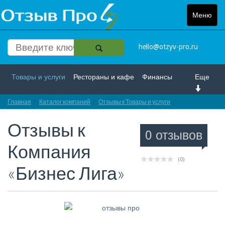
Меню
Toggle
navigat
hello@otzyv-pro.ru
Товары и услуги
Рестораны и кафе
Финансы
Еще
Главная
Красота и здоровье
Каталог компаний
Спорт и развлечение
Отзывы к Товары и услуги
Отзывы про Ком
Отзывы к
Интернет
Путешествие и отдых
Транспорт
0 отзывов
Компания
Недвижимость
Работа
Гос. учреждения
(0)
«Бизнес Лига»
Личности
Логистика
Страхование