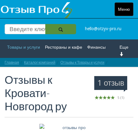
Меню
Toggle
navigat
hello@otzyv-pro.ru
Товары и услуги
Рестораны и кафе
Финансы
Еще
Главная
Красота и здоровье
Каталог компаний
Спорт и развлечение
Отзывы к Товары и услуги
Отзывы про Кро
Отзывы к
Интернет
Путешествие и отдых
Транспорт
1 отзыв
Кровати-
Недвижимость
Работа
Гос. учреждения
5
(
1
)
Новгород ру
Личности
Логистика
Страхование