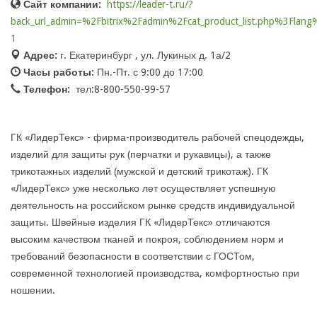
Сайт компании:
https://leader-t.ru/?
back_url_admin=%2Fbitrix%2Fadmin%2Fcat_product_list.php%3Fl
1
Адрес:
г. Екатеринбург , ул. Лукиных д. 1а/2
Часы работы:
Пн.-Пт. с 9:00 до 17:00
Телефон:
тел:8-800-550-99-57
ГК «ЛидерТекс» - фирма-производитель рабочей спецодежды,
изделий для защиты рук (перчатки и рукавицы), а также
трикотажных изделий (мужской и детский трикотаж). ГК
«ЛидерТекс» уже несколько лет осуществляет успешную
деятельность на российском рынке средств индивидуальной
защиты. Швейные изделия ГК «ЛидерТекс» отличаются
высоким качеством тканей и покроя, соблюдением норм и
требований безопасности в соответствии с ГОСТом,
современной технологией производства, комфортностью при
ношении.