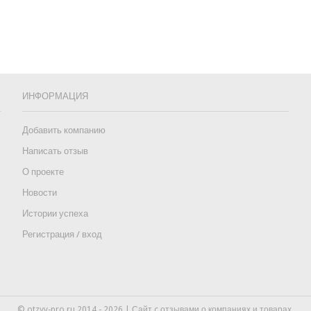
ИНФОРМАЦИЯ
Добавить компанию
Написать отзыв
О проекте
Новости
Истории успеха
Регистрация / вход
© otzyv-pro.ru 2014 - 2026 | Сайт c отзывами о компаниях и товарах.