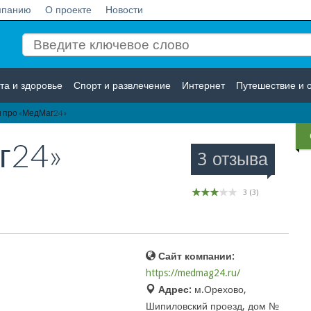
мпанию
О проекте
Новости
та и здоровье
Спорт и развлечение
Интернет
Путешествие и 
 про «МедМаг24»
Логистика
Страхование
г24»
3 отзыва
3
(
3
)
Сайт компании:
https://medmag24.ru/
Адрес:
м.Орехово,
Шипиловский проезд, дом №