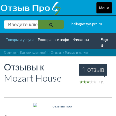
Меню
Toggle
navigat
hello@otzyv-pro.ru
Товары и услуги
Рестораны и кафе
Финансы
Еще
Главная
Красота и здоровье
Каталог компаний
Спорт и развлечение
Отзывы к Товары и услуги
Отзывы про Moza
Отзывы к
Интернет
Путешествие и отдых
Транспорт
1 отзыв
Mozart House
Недвижимость
Работа
Гос. учреждения
3
(
1
)
Личности
Логистика
Страхование