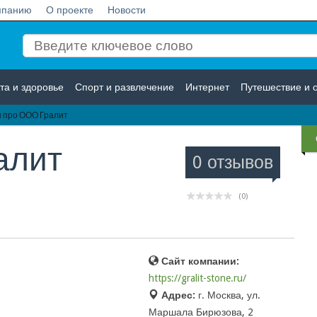
мпанию
О проекте
Новости
та и здоровье
Спорт и развлечение
Интернет
Путешествие и 
 про ООО Гралит
Логистика
Страхование
алит
0 отзывов
(0)
Сайт компании:
https://gralit-stone.ru/
Адрес:
г. Москва, ул.
Маршала Бирюзова, 2