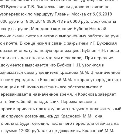
ИП Буковская Т.В. были заключены договора заявки на
узоперевозок по маршруту Рязань- Москва от 6.06.2018
000 руб и от 8.06.2018 0806-18 на 6000 руб. Срок оплаты
 факту выгрузки. Менеджер компании Бубнов Николай
лучил сканы счетов и актов о выполненных работах на руки
ой почте. В конце июня в связи с закрытием ИП Буковская
роизвести оплату на новую организацию. Бубнов Н.Н. просит
та и акты для оплаты, что мы и сделали,. При передаче
документов выясняется что Бубнов Н.Н. уволился и
 заниматься сама учредитель Краснова М.М. В назначенное
звоним учредителю Красновой М.М. которая утверждает что
раницей и ей нужно выяснить все обстоятельства с
Перезванивает в назначенное время, и Краснова заверяет
дет в ближайший понедельник. Перезваниваем в
 просим прислать платежку на что получаем положительный
ник с трудом дозвонившись до Красновой М.М., она
о оплата будет сегодня, после чего перестала отвечать на
 в сумме 12000 руб. так и не дождались. Красновой М.М.