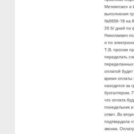
Метимпэкс» и 
выполнения гр
№0606-18 на 6
30 б/ дней по
Николаевич по
и по электронн
Т.В. просим п
переделать сче
переделанных 
оплатой будет
время оплаты 
находится за г
бухгалтером. 
что оплата бу
понедельник и
ответ. Во втор
подтвердила чт
звонки. Оплату