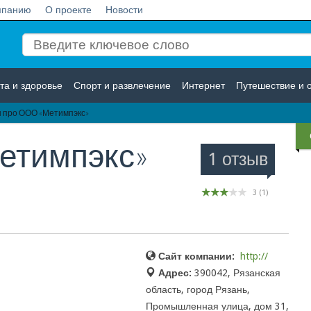
мпанию
О проекте
Новости
та и здоровье
Спорт и развлечение
Интернет
Путешествие и 
 про ООО «Метимпэкс»
Логистика
Страхование
етимпэкс»
1 отзыв
3
(
1
)
Сайт компании:
http://
Адрес:
390042, Рязанская
область, город Рязань,
Промышленная улица, дом 31,