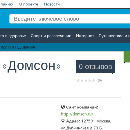
мпанию
О проекте
Новости
та и здоровье
Спорт и развлечение
Интернет
Путешествие и 
 про ООО ТД «Домсон»
Логистика
Страхование
 «Домсон»
0 отзывов
(0)
Сайт компании:
http://domson.ru/
Адрес:
127591 Москва,
ул.Дубнинская д.79 Б.