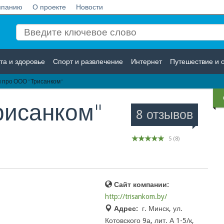
мпанию
О проекте
Новости
та и здоровье
Спорт и развлечение
Интернет
Путешествие и 
 про ООО "Трисанком"
Логистика
Страхование
рисанком"
8 отзывов
5
(
8
)
Сайт компании:
http://trisankom.by/
Адрес:
г. Минск, ул.
Котовского 9а, лит. А 1-5/к,