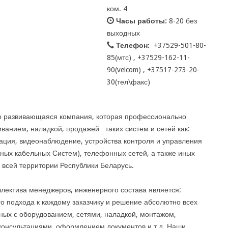
ком. 4
Часы работы:
8-20 без
выходных
Телефон:
+37529-501-80-
85(мтс) , +37529-162-11-
90(velcom) , +37517-273-20-
30(тел\факс)
о развивающаяся компания, которая профессионально
ванием, наладкой, продажей таких систем и сетей как:
ация, видеонаблюдение, устройства контроля и управления
нных кабельных Систем), телефонных сетей, а также иных
 всей территории Республики Беларусь.
ллектива менеджеров, инженерного состава является:
о подхода к каждому заказчику и решение абсолютно всех
ных с оборудованием, сетями, наладкой, монтажом,
консультациями, оформлением документов и т.д. Наши