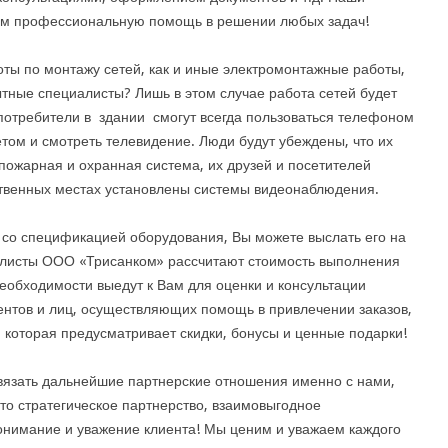
Вам профессиональную помощь в решении любых задач!
оты по монтажу сетей, как и иные электромонтажные работы,
ные специалисты? Лишь в этом случае работа сетей будет
потребители в здании смогут всегда пользоваться телефоном
том и смотреть телевидение. Люди будут убеждены, что их
пожарная и охранная система, их друзей и посетителей
ственных местах установлены системы видеонаблюдения.
т со спецификацией оборудования, Вы можете выслать его на
алисты ООО «Трисанком» рассчитают стоимость выполнения
необходимости выедут к Вам для оценки и консультации
ентов и лиц, осуществляющих помощь в привлечении заказов,
 которая предусматривает скидки, бонусы и ценные подарки!
вязать дальнейшие партнерские отношения именно с нами,
 это стратегическое партнерство, взаимовыгодное
онимание и уважение клиента! Мы ценим и уважаем каждого