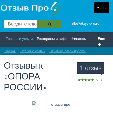
Меню
Toggle
navigat
hello@otzyv-pro.ru
Товары и услуги
Рестораны и кафе
Финансы
Еще
Главная
Красота и здоровье
Каталог компаний
Спорт и развлечение
Отзывы к Товары и услуги
Отзывы про «О
Отзывы к
Интернет
Путешествие и отдых
Транспорт
1 отзыв
«ОПОРА
Недвижимость
Работа
Гос. учреждения
5
(
1
)
РОССИИ»
Личности
Логистика
Страхование