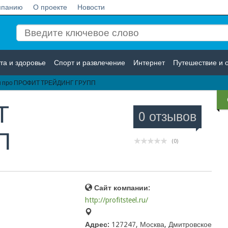
мпанию
О проекте
Новости
та и здоровье
Спорт и развлечение
Интернет
Путешествие и 
ы про ПРОФИТ ТРЕЙДИНГ ГРУПП
Логистика
Страхование
Т
0 отзывов
П
(0)
Сайт компании:
http://profitsteel.ru/
Адрес:
127247, Москва, Дмитровское