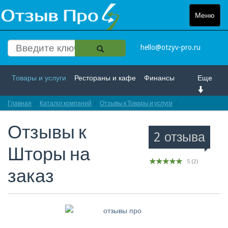
Меню
Toggle
navigat
hello@otzyv-pro.ru
Товары и услуги
Рестораны и кафе
Финансы
Еще
Главная
Красота и здоровье
Каталог компаний
Спорт и развлечение
Отзывы к Товары и услуги
Отзывы про Што
Отзывы к
Интернет
Путешествие и отдых
Транспорт
2 отзыва
Шторы на
Недвижимость
Работа
Гос. учреждения
5
(
2
)
заказ
Личности
Логистика
Страхование