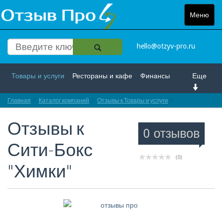
Меню
Toggle
navigat
hello@otzyv-pro.ru
Товары и услуги
Рестораны и кафе
Финансы
Еще
Главная
Красота и здоровье
Каталог компаний
Спорт и развлечение
Отзывы к Товары и услуги
Отзывы про Сит
Отзывы к
Интернет
Путешествие и отдых
Транспорт
0 отзывов
Сити-Бокс
Недвижимость
Работа
Гос. учреждения
(0)
"Химки"
Личности
Логистика
Страхование