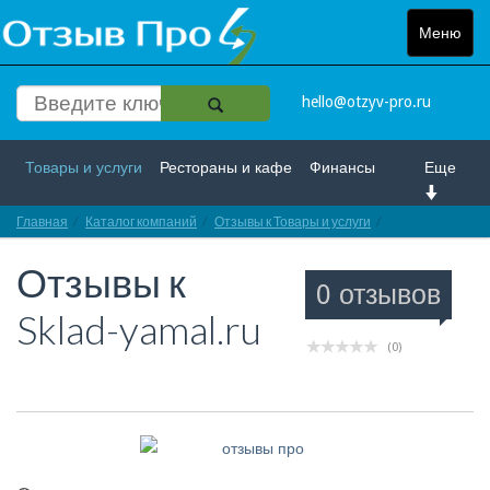
Меню
Toggle
navigat
hello@otzyv-pro.ru
Товары и услуги
Рестораны и кафе
Финансы
Еще
Главная
Красота и здоровье
Каталог компаний
Спорт и развлечение
Отзывы к Товары и услуги
Отзывы про Skla
Отзывы к
Интернет
Путешествие и отдых
Транспорт
0 отзывов
Sklad-yamal.ru
Недвижимость
Работа
Гос. учреждения
(0)
Личности
Логистика
Страхование