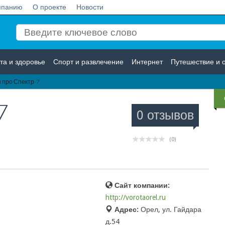
мпанию
О проекте
Новости
та и здоровье
Спорт и развлечение
Интернет
Путешествие и 
 про Спектр-7
Логистика
Страхование
7
0 отзывов
(0)
Сайт компании:
http://vorotaorel.ru
Адрес:
Орел, ул. Гайдара
д.54