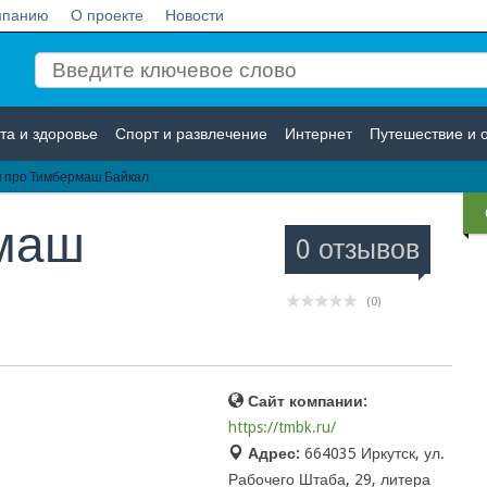
мпанию
О проекте
Новости
та и здоровье
Спорт и развлечение
Интернет
Путешествие и 
 про Тимбермаш Байкал
Логистика
Страхование
маш
0 отзывов
(0)
Сайт компании:
https://tmbk.ru/
Адрес:
664035 Иркутск, ул.
Рабочего Штаба, 29, литера