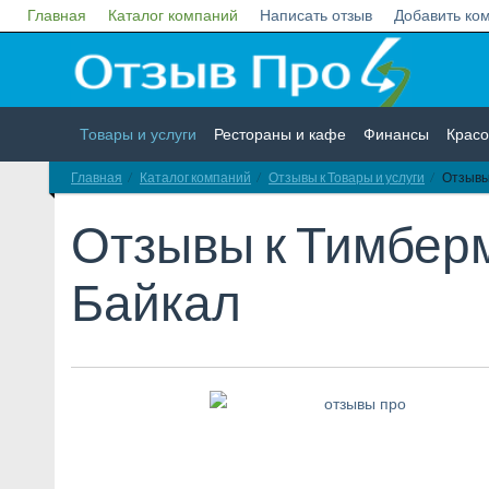
Главная
Каталог компаний
Написать отзыв
Добавить ко
Товары и услуги
Рестораны и кафе
Финансы
Красо
Главная
Каталог компаний
Отзывы к Товары и услуги
Отзывы
Недвижимость
Работа
Гос. учреждения
Личности
Отзывы к
Тимбер
Байкал