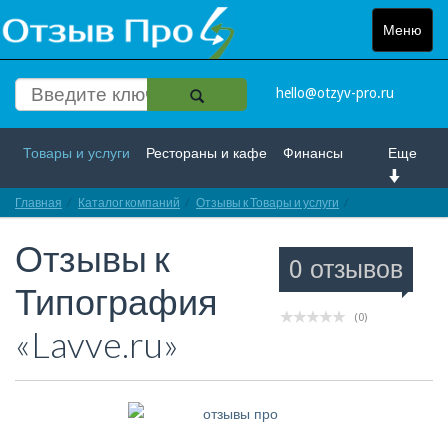
Меню
Toggle
navigat
hello@otzyv-pro.ru
Товары и услуги
Рестораны и кафе
Финансы
Еще
Главная
Красота и здоровье
Каталог компаний
Спорт и развлечение
Отзывы к Товары и услуги
Отзывы про Типо
Отзывы к
Интернет
Путешествие и отдых
Транспорт
0 отзывов
Типография
Недвижимость
Работа
Гос. учреждения
(0)
«Lavve.ru»
Личности
Логистика
Страхование