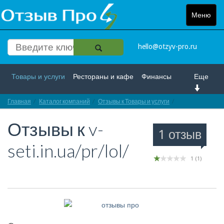
Меню
Toggle
navigat
hello@otzyv-pro.ru
Товары и услуги
Рестораны и кафе
Финансы
Еще
Главная
Красота и здоровье
Каталог компаний
Спорт и развлечение
Отзывы к Товары и услуги
Отзывы про v-seti.
Отзывы к
v-
Интернет
Путешествие и отдых
Транспорт
1 отзыв
seti.in.ua/pr/lol/
Недвижимость
Работа
Гос. учреждения
1
(
1
)
Личности
Логистика
Страхование