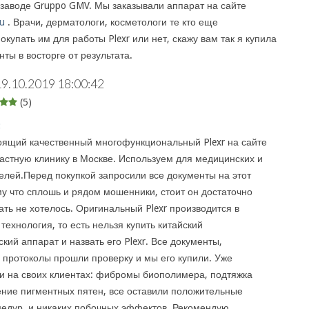
 заводе Gruppo GMV. Мы заказывали аппарат на сайте
ru
. Врачи, дерматологи, косметологи те кто еще
купать им для работы Plexr или нет, скажу вам так я купила
нты в восторге от результата.
19.10.2019 18:00:42
(5)
:
оящий качественный многофункциональный Plexr на сайте
 частную клинику в Москве. Используем для медицинских и
целей.Перед покупкой запросили все документы на этот
му что сплошь и рядом мошенники, стоит он достаточно
ать не хотелось. Оригинальный Plexr производится в
 технология, то есть нельзя купить китайский
кий аппарат и назвать его Plexr. Все документы,
 протоколы прошли проверку и мы его купили. Уже
и на своих клиентах: фибромы биополимера, подтяжка
ние пигментных пятен, все оставили положительные
цедур, и никаких побочных эффектов. Рекомендую.