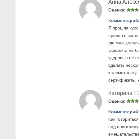
Анна Алекс
Оценка:
Комментарий
Я прошла курс
привел в вост
где мне делали
Эффекта не бы
здоровью не н
сделать нескол
к косметологу,
сертификаты, 
Катерина
23
Оценка:
Комментарий
Как говориться
под нож к хир
вмешательства