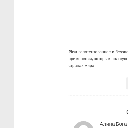
Plexr запатентованное и безоп
применения, которым пользуют
странах мира
Алина Бога