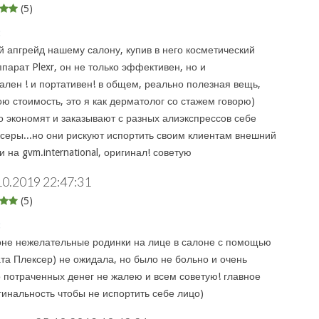
(5)
:
й апгрейд нашему салону, купив в него косметический
парат Plexr, он не только эффективен, но и
лен ! и портативен! в общем, реально полезная вещь,
ю стоимость, это я как дерматолог со стажем говорю)
о экономят и заказывают с разных алиэкспрессов себе
ксеры...но они рискуют испортить своим клиентам внешний
и на gvm.international, оригинал! советую
10.2019 22:47:31
(5)
:
оне нежелательные родинки на лице в салоне с помощью
ата Плексер) не ожидала, но было не больно и очень
о потраченных денег не жалею и всем советую! главное
гинальность чтобы не испортить себе лицо)