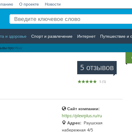
мпанию
О проекте
Новости
та и здоровье
Спорт и развлечение
Интернет
Путешествие и 
ывы про Plexr
Логистика
Страхование
5 отзывов
5
(
5
)
Сайт компании:
https://plexrplus.ru/ru
Адрес:
Раушская
набережная 4/5