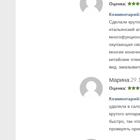
Оценка:
Комментарий
Сделали круто
итальянский ап
многофунциона
окупающая сво
многие конечн
китайские пле
вид. заказывал
Марина
29.
Оценка:
Комментарий
удаляла в сал
крутого аппар
быстро, так чт
проверять ори