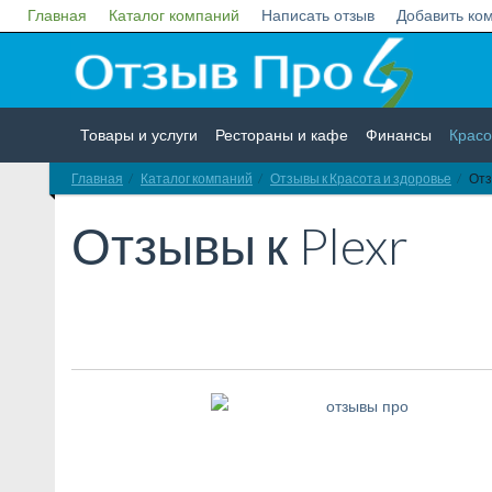
Главная
Каталог компаний
Написать отзыв
Добавить ко
Товары и услуги
Рестораны и кафе
Финансы
Красо
Главная
Каталог компаний
Отзывы к Красота и здоровье
Отз
Недвижимость
Работа
Гос. учреждения
Личности
Отзывы к
Plexr