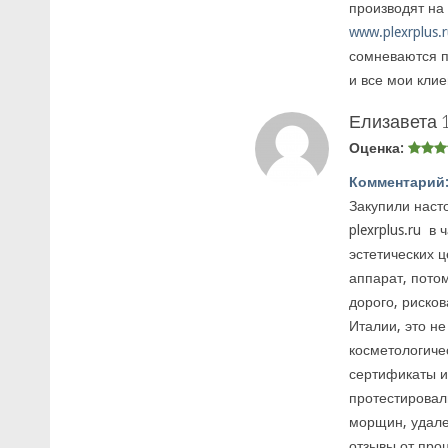
производят на
www.plexrplus.
сомневаются по
и все мои клие
Елизавета
Оценка:
Комментарий
Закупили наст
plexrplus.ru в
эстетических 
аппарат, пото
дорого, рисков
Италии, это не
косметологичес
сертификаты и
протестировал
морщин, удале
отзывы от про