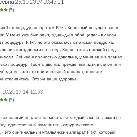
еевна
25.10.2019 10:43:21
(5)
:
 из 3х процедур аппаратом Plexr. Конечный результат меня
орг. У меня уже был опыт, однажды я обращалась в салон
 процедуры Plexr, но это оказалась китайская подделка.
ло никакого, деньги на ветер. Хорошо хоть никакой вред
анесли. Сейчас я полностью довольна, у меня еще в планах
ько процедур. Так что двочки, прежде чем идти в салон или
 убедитесь что это оригинальный аппарат, просите
не стесняйтесь. Это же ваше здоровье.
.10.2019 14:12:53
(5)
:
 технологии не стоят на месте, не каждый захочет ложиться
ургу, единственный заменитель хирургического
 - это оригинальный Итальянский аппарат Plexr, который