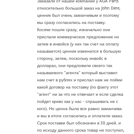
Заказали от нашей компании у AGA Parts
относительно большой заказ на John Dere,
ценник был очень заманчивым и поэтому
мы сразу согласились на поставку.
Косяки пошли сразу, изначально они
прислали коммерческое предложение но
затем в инвойсе (у них так счет на оплату
называется) ценник изменился в большую
сторону, затем, поскольку инвойс в
долларах, они предложили своего так
называемого "агента" который выставил
нам счет в рублях и прислал нам не пойми
какой договор на поставку (по факту этот
"агент" ни за что не отвечает и если сделка
пойдет криво как у нас - спрашивать не с
кого). Но ценна была все равно заманчива
и мы в итоге согласились и оплатили заказ.
Срок поставки был обозначен в 30 дней. и
по исходу данного срока товар не поступил,