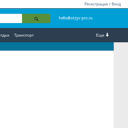
Регистрация / Вход
hello@otzyv-pro.ru
отдых
Транспорт
Еще