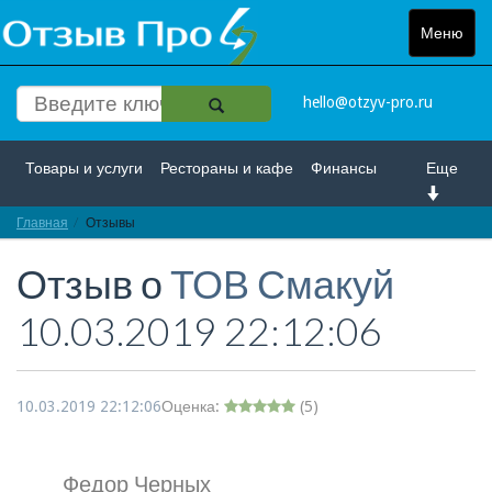
Меню
Toggle
navigat
hello@otzyv-pro.ru
Товары и услуги
Рестораны и кафе
Финансы
Еще
Главная
Красота и здоровье
Отзывы
Спорт и развлечение
Отзыв о
ТОВ Смакуй
Интернет
Путешествие и отдых
Транспорт
10.03.2019 22:12:06
Недвижимость
Работа
Гос. учреждения
Личности
Логистика
Страхование
10.03.2019 22:12:06
Оценка:
(
5
)
Федор Черных