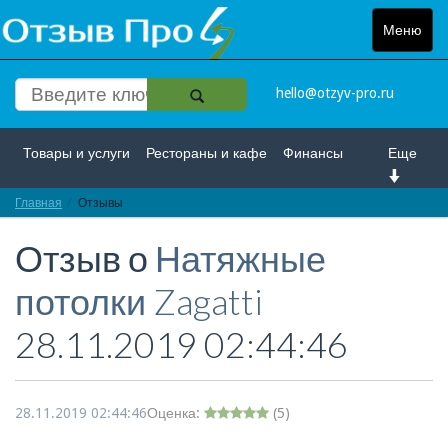
Меню
Toggle
navigat
hello@otzyv-pro.ru
Товары и услуги
Рестораны и кафе
Финансы
Еще
Главная
Красота и здоровье
Отзывы
Спорт и развлечение
Отзыв о
Натяжные
Интернет
Путешествие и отдых
Транспорт
потолки Zagatti
Недвижимость
Работа
Гос. учреждения
28.11.2019 02:44:46
Личности
Логистика
Страхование
28.11.2019 02:44:46
Оценка:
(
5
)