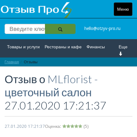
Меню
Toggle
navigat
hello@otzyv-pro.ru
Товары и услуги
Рестораны и кафе
Финансы
Еще
Главная
Красота и здоровье
Отзывы
Спорт и развлечение
Отзыв о
MLflorist -
Интернет
Путешествие и отдых
Транспорт
цветочный салон
Недвижимость
Работа
Гос. учреждения
27.01.2020 17:21:37
Личности
Логистика
Страхование
27.01.2020 17:21:37
Оценка:
(
5
)