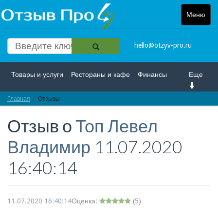
Меню
Toggle
navigat
hello@otzyv-pro.ru
Товары и услуги
Рестораны и кафе
Финансы
Еще
Главная
Красота и здоровье
Отзывы
Спорт и развлечение
Отзыв о
Топ Левел
Интернет
Путешествие и отдых
Транспорт
Владимир
11.07.2020
Недвижимость
Работа
Гос. учреждения
16:40:14
Личности
Логистика
Страхование
11.07.2020 16:40:14
Оценка:
(
5
)