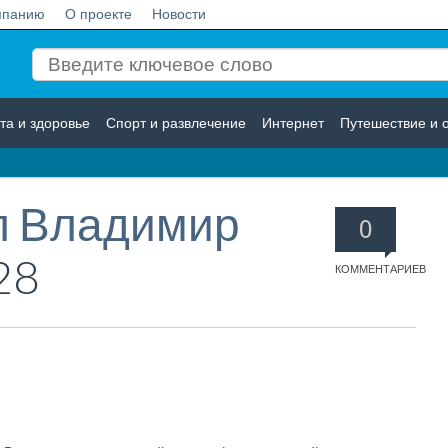
мпанию
О проекте
Новости
та и здоровье
Спорт и развлечение
Интернет
Путешествие и 
Логистика
Страхование
л Владимир
0
28
КОММЕНТАРИЕВ