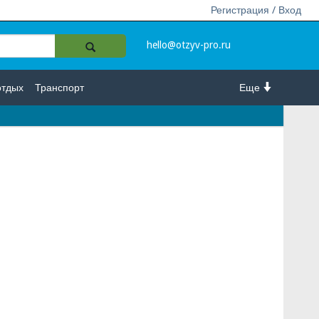
Регистрация / Вход
hello@otzyv-pro.ru
отдых
Транспорт
Еще