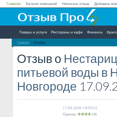
Главная
Каталог компаний
Написать отзыв
Добавить ко
Товары и услуги
Рестораны и кафе
Финансы
Красо
Главная
Отзывы
Недвижимость
Работа
Гос. учреждения
Личности
Отзыв о
Нестариц
питьевой воды в
Новгороде
17.09.
17.09.2020 14:50:32
Оценка:
(
4
)