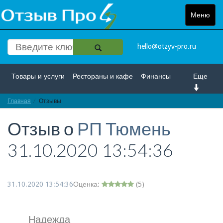
Меню
Toggle
navigat
hello@otzyv-pro.ru
Товары и услуги
Рестораны и кафе
Финансы
Еще
Главная
Красота и здоровье
Отзывы
Спорт и развлечение
Отзыв о
РП Тюмень
Интернет
Путешествие и отдых
Транспорт
31.10.2020 13:54:36
Недвижимость
Работа
Гос. учреждения
Личности
Логистика
Страхование
31.10.2020 13:54:36
Оценка:
(
5
)
Надежда