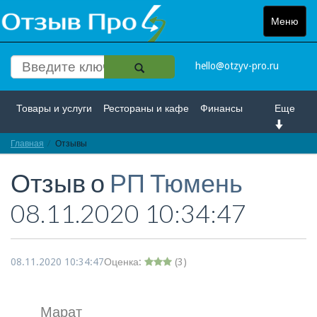
Меню
Toggle
navigat
hello@otzyv-pro.ru
Товары и услуги
Рестораны и кафе
Финансы
Еще
Главная
Красота и здоровье
Отзывы
Спорт и развлечение
Отзыв о
РП Тюмень
Интернет
Путешествие и отдых
Транспорт
08.11.2020 10:34:47
Недвижимость
Работа
Гос. учреждения
Личности
Логистика
Страхование
08.11.2020 10:34:47
Оценка:
(
3
)
Марат