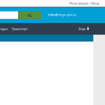
Регистрация / Вход
hello@otzyv-pro.ru
отдых
Транспорт
Еще