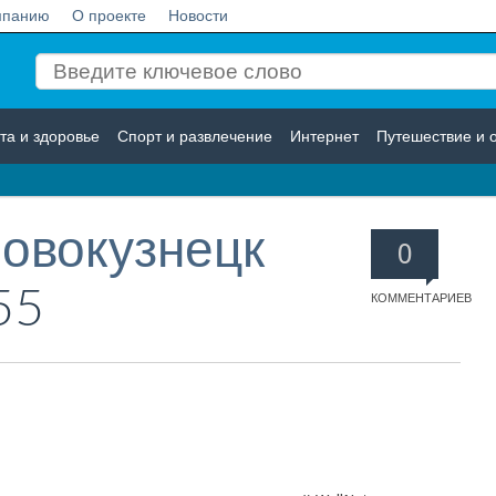
мпанию
О проекте
Новости
та и здоровье
Спорт и развлечение
Интернет
Путешествие и 
Логистика
Страхование
Новокузнецк
0
55
КОММЕНТАРИЕВ