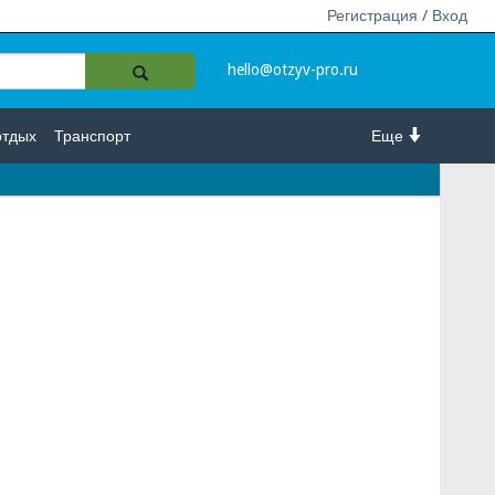
Регистрация / Вход
hello@otzyv-pro.ru
отдых
Транспорт
Еще