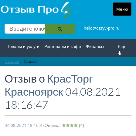
Меню
Toggle
navigat
hello@otzyv-pro.ru
Товары и услуги
Рестораны и кафе
Финансы
Еще
Главная
Красота и здоровье
Отзывы
Спорт и развлечение
Отзыв о
КрасТорг
Интернет
Путешествие и отдых
Транспорт
Красноярск
04.08.2021
Недвижимость
Работа
Гос. учреждения
18:16:47
Личности
Логистика
Страхование
04.08.2021 18:16:47
Оценка:
(
4
)