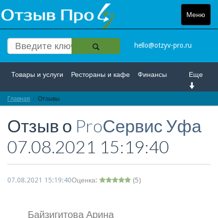
Меню
Toggle
navigat
hello@otzyv-pro.ru
Товары и услуги
Рестораны и кафе
Финансы
Еще
Главная
Красота и здоровье
Отзывы
Спорт и развлечение
Отзыв о
ProСервис Уфа
Интернет
Путешествие и отдых
Транспорт
07.08.2021 15:19:40
Недвижимость
Работа
Гос. учреждения
Личности
Логистика
Страхование
07.08.2021 15:19:40
Оценка:
(
5
)
Байзигитова Арина