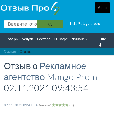
Меню
Toggle
navigat
hello@otzyv-pro.ru
Товары и услуги
Рестораны и кафе
Финансы
Еще
Главная
Красота и здоровье
Отзывы
Спорт и развлечение
Отзыв о
Рекламное
Интернет
Путешествие и отдых
Транспорт
агентство Mango Prom
Недвижимость
Работа
Гос. учреждения
02.11.2021 09:43:54
Личности
Логистика
Страхование
02.11.2021 09:43:54
Оценка:
(
5
)