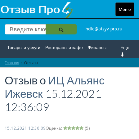
Меню
Toggle
navigat
hello@otzyv-pro.ru
Товары и услуги
Рестораны и кафе
Финансы
Еще
Главная
Красота и здоровье
Отзывы
Спорт и развлечение
Отзыв о
ИЦ Альянс
Интернет
Путешествие и отдых
Транспорт
Ижевск
15.12.2021
Недвижимость
Работа
Гос. учреждения
12:36:09
Личности
Логистика
Страхование
15.12.2021 12:36:09
Оценка:
(
5
)