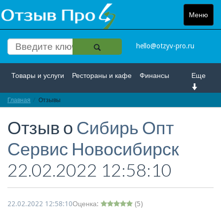
Меню
Toggle
navigat
hello@otzyv-pro.ru
Товары и услуги
Рестораны и кафе
Финансы
Еще
Главная
Красота и здоровье
Отзывы
Спорт и развлечение
Отзыв о
Сибирь Опт
Интернет
Путешествие и отдых
Транспорт
Сервис Новосибирск
Недвижимость
Работа
Гос. учреждения
22.02.2022 12:58:10
Личности
Логистика
Страхование
22.02.2022 12:58:10
Оценка:
(
5
)