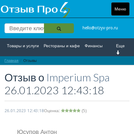
Меню
Toggle
navigat
hello@otzyv-pro.ru
Товары и услуги
Рестораны и кафе
Финансы
Еще
Главная
Красота и здоровье
Отзывы
Спорт и развлечение
Отзыв о
Imperium Spa
Интернет
Путешествие и отдых
Транспорт
26.01.2023 12:43:18
Недвижимость
Работа
Гос. учреждения
Личности
Логистика
Страхование
26.01.2023 12:43:18
Оценка:
(
5
)
Юсупов Антон