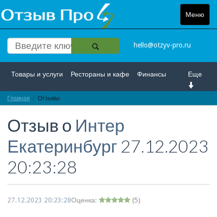
Меню
Toggle
navigat
hello@otzyv-pro.ru
Товары и услуги
Рестораны и кафе
Финансы
Еще
Главная
Красота и здоровье
Отзывы
Спорт и развлечение
Отзыв о
Интер
Интернет
Путешествие и отдых
Транспорт
Екатеринбург
27.12.2023
Недвижимость
Работа
Гос. учреждения
20:23:28
Личности
Логистика
Страхование
27.12.2023 20:23:28
Оценка:
(
5
)